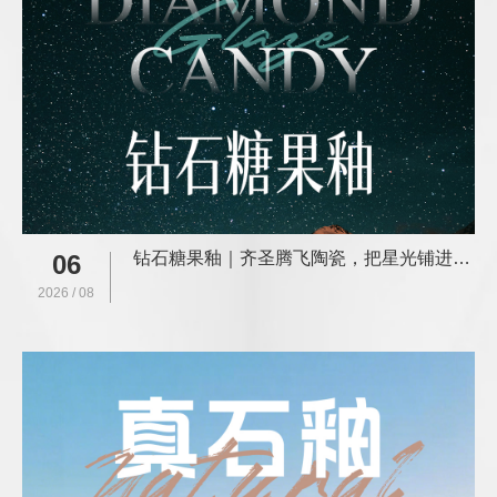
钻石糖果釉｜齐圣腾飞陶瓷，把星光铺进家里
06
2026 / 08