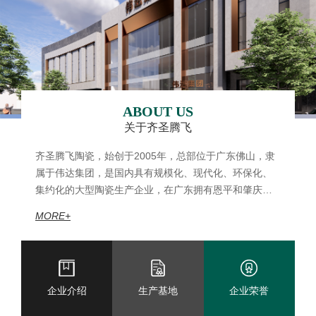
ABOUT US
关于齐圣腾飞
齐圣腾飞陶瓷，始创于2005年，总部位于广东佛山，隶
属于伟达集团，是国内具有规模化、现代化、环保化、
集约化的大型陶瓷生产企业，在广东拥有恩平和肇庆两
大生产基地，占地面积约3500亩；全线配置顶级生产设
MORE+
备、16组窑炉和10条抛光线、国内先进468米长锟道窑
生产线，年产能超9600万平方米。并拥有独立的研发部
门和数百名专业技术人员，产品不断迭代更新，引领行
业风尚。
企业介绍
生产基地
企业荣誉